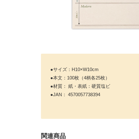
●サイズ：H10×W10cm
●本文：100枚（4柄各25枚）
●材質： 紙・表紙：硬質塩ビ
●JAN： 4570057738394
関連商品