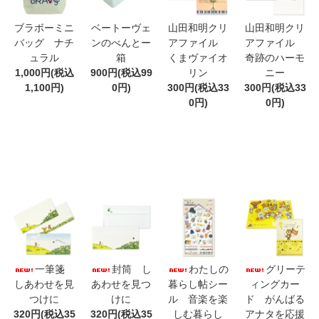
ブラボーミニ
ベートーヴェ
山田和明クリ
山田和明クリ
バッグ ナチ
ンのべんとー
アファイル
アファイル
ュラル
箱
くまヴァイオ
奇跡のハーモ
1,000円(税込
900円(税込99
リン
ニー
1,100円)
0円)
300円(税込33
300円(税込33
0円)
0円)
一筆箋
封筒 し
わたしの
グリーテ
しあわせを見
あわせを見つ
暮らし帖シー
ィングカー
つけに
けに
ル 音楽を楽
ド がんばる
320円(税込35
320円(税込35
しむ暮らし
アナタを応援