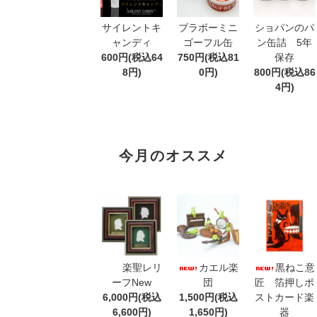
サイレントキ
ブラボーミニ
ショパンのパ
ャンディ
ゴーフル缶
ン缶詰 5年
600円(税込64
750円(税込81
保存
8円)
0円)
800円(税込86
4円)
今月のオススメ
楽聖レリ
カエル楽
黒ねこ意
ーフNew
団
匠 箔押しポ
6,000円(税込
1,500円(税込
ストカード楽
6,600円)
1,650円)
器