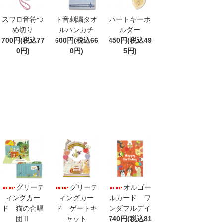
スワロ音符つ
ト音刺繍タオ
ハートキーホ
め切り
ルハンカチ
ルダー
700円(税込77
600円(税込66
450円(税込49
0円)
0円)
5円)
グリーテ
グリーテ
オルゴー
ィングカー
ィングカー
ルカード ワ
ド 猫の合唱
ド ゲートキ
ンダフルデイ
団Ⅱ
ャット
740円(税込81