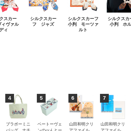
クスカー
シルクスカー
シルクスカーフ
シルクスカ
ヴィヴァル
フ ジャズ
小判 モーツァ
小判 ホ
ディ
ルト
4
5
6
7
ブラボーミニ
ベートーヴェ
山田和明クリ
山田和明クリ
バッグ ナチ
ンのべんとー
アファイル
アファイル