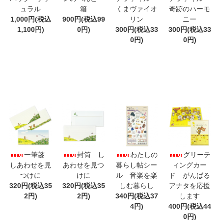
ュラル
箱
くまヴァイオ
奇跡のハーモ
1,000円(税込
900円(税込99
リン
ニー
1,100円)
0円)
300円(税込33
300円(税込33
0円)
0円)
一筆箋
封筒 し
わたしの
グリーテ
しあわせを見
あわせを見つ
暮らし帖シー
ィングカー
つけに
けに
ル 音楽を楽
ド がんばる
320円(税込35
320円(税込35
しむ暮らし
アナタを応援
2円)
2円)
340円(税込37
します
4円)
400円(税込44
0円)