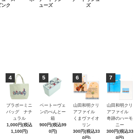
ピンク
ューズ
ズ
4
5
6
7
ブラボーミニ
ベートーヴェ
山田和明クリ
山田和明クリ
バッグ ナチ
ンのべんとー
アファイル
アファイル
ュラル
箱
くまヴァイオ
奇跡のハーモ
1,000円(税込
900円(税込99
リン
ニー
1,100円)
0円)
300円(税込33
300円(税込33
0円)
0円)