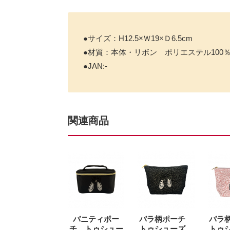
●サイズ：H12.5×Ｗ19×Ｄ6.5cm
●材質：本体・リボン ポリエステル100
●JAN:-
関連商品
バニティポー
バラ柄ポーチ
バラ
チ トゥシュー
トゥシューズ
トゥ