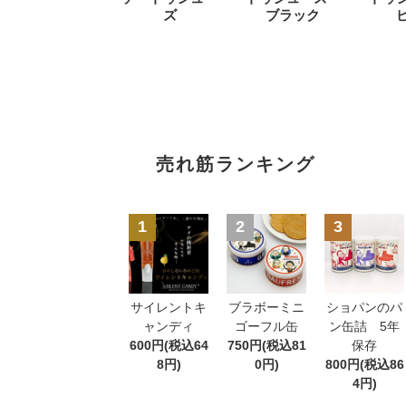
ズ
ブラック
売れ筋ランキング
1
2
3
サイレントキ
ブラボーミニ
ショパンのパ
ャンディ
ゴーフル缶
ン缶詰 5年
600円(税込64
750円(税込81
保存
8円)
0円)
800円(税込86
4円)