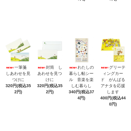
一筆箋
封筒 し
わたしの
グリーテ
しあわせを見
あわせを見つ
暮らし帖シー
ィングカー
つけに
けに
ル 音楽を楽
ド がんばる
320円(税込35
320円(税込35
しむ暮らし
アナタを応援
2円)
2円)
340円(税込37
します
4円)
400円(税込44
0円)