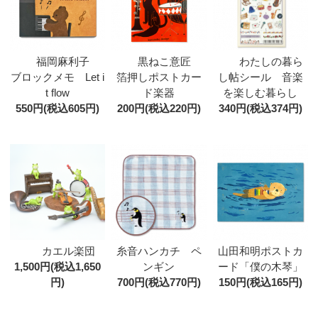
福岡麻利子
黒ねこ意匠
わたしの暮ら
ブロックメモ Let i
箔押しポストカー
し帖シール 音楽
t flow
ド楽器
を楽しむ暮らし
550円(税込605円)
200円(税込220円)
340円(税込374円)
カエル楽団
糸音ハンカチ ペ
山田和明ポストカ
1,500円(税込1,650
ンギン
ード「僕の木琴」
円)
700円(税込770円)
150円(税込165円)