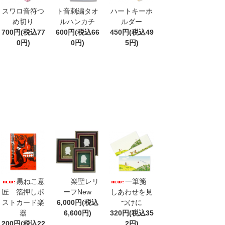
スワロ音符つ
ト音刺繍タオ
ハートキーホ
め切り
ルハンカチ
ルダー
700円(税込77
600円(税込66
450円(税込49
0円)
0円)
5円)
黒ねこ意
楽聖レリ
一筆箋
匠 箔押しポ
ーフNew
しあわせを見
ストカード楽
6,000円(税込
つけに
器
6,600円)
320円(税込35
200円(税込22
2円)