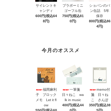
サイレントキ
ブラボーミニ
ショパンのパ
ャンディ
ゴーフル缶
ン缶詰 5年
600円(税込64
750円(税込81
保存
8円)
0円)
800円(税込86
4円)
今月のオススメ
福岡麻利
一筆箋
memo付
子 ブロック
日々ねこ wa
箋 日々ね
メモ Let it fl
lk in music
こ さんぽ
ow
400円(税込44
350円(税込38
550円(税込60
0円)
5円)