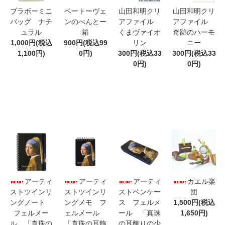
ブラボーミニ
ベートーヴェ
山田和明クリ
山田和明クリ
バッグ ナチ
ンのべんとー
アファイル
アファイル
ュラル
箱
くまヴァイオ
奇跡のハーモ
1,000円(税込
900円(税込99
リン
ニー
1,100円)
0円)
300円(税込33
300円(税込33
0円)
0円)
アーティ
アーティ
アーティ
カエル楽
ストツインリ
ストツインリ
ストペンケー
団
ングノート
ングメモ フ
ス フェルメ
1,500円(税込
フェルメー
ェルメール
ール 「真珠
1,650円)
ル 「真珠の
「真珠の耳飾
の耳飾りの少