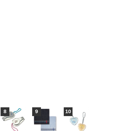
8
9
10