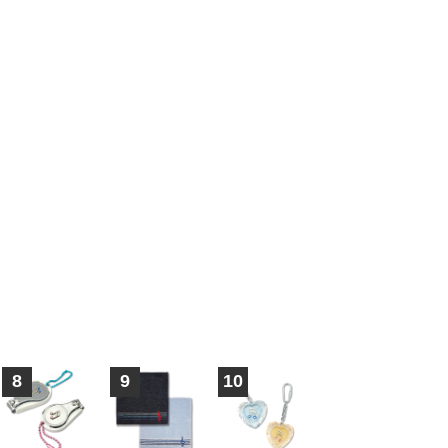
8
9
10