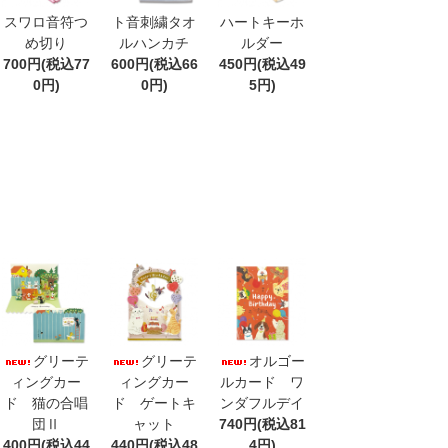
スワロ音符つ
ト音刺繍タオ
ハートキーホ
め切り
ルハンカチ
ルダー
700円(税込77
600円(税込66
450円(税込49
0円)
0円)
5円)
グリーテ
グリーテ
オルゴー
ィングカー
ィングカー
ルカード ワ
ド 猫の合唱
ド ゲートキ
ンダフルデイ
団Ⅱ
ャット
740円(税込81
400円(税込44
440円(税込48
4円)