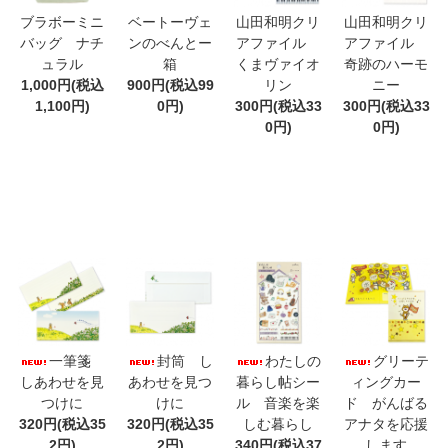
ブラボーミニ
ベートーヴェ
山田和明クリ
山田和明クリ
バッグ ナチ
ンのべんとー
アファイル
アファイル
ュラル
箱
くまヴァイオ
奇跡のハーモ
1,000円(税込
900円(税込99
リン
ニー
1,100円)
0円)
300円(税込33
300円(税込33
0円)
0円)
一筆箋
封筒 し
わたしの
グリーテ
しあわせを見
あわせを見つ
暮らし帖シー
ィングカー
つけに
けに
ル 音楽を楽
ド がんばる
320円(税込35
320円(税込35
しむ暮らし
アナタを応援
2円)
2円)
340円(税込37
します