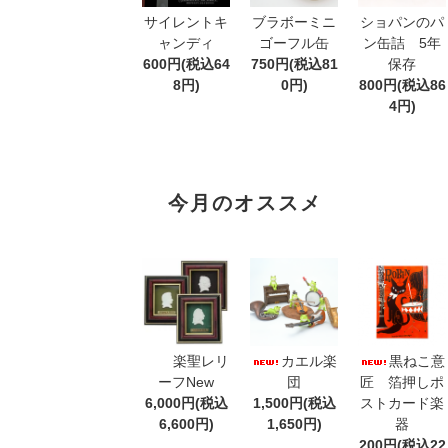
サイレントキ
ブラボーミニ
ショパンのパ
ャンディ
ゴーフル缶
ン缶詰 5年
600円(税込64
750円(税込81
保存
8円)
0円)
800円(税込86
4円)
今月のオススメ
楽聖レリ
カエル楽
黒ねこ意
ーフNew
団
匠 箔押しポ
6,000円(税込
1,500円(税込
ストカード楽
6,600円)
1,650円)
器
200円(税込22