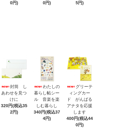
0円)
0円)
5円)
封筒 し
わたしの
グリーテ
あわせを見つ
暮らし帖シー
ィングカー
けに
ル 音楽を楽
ド がんばる
320円(税込35
しむ暮らし
アナタを応援
2円)
340円(税込37
します
4円)
400円(税込44
0円)