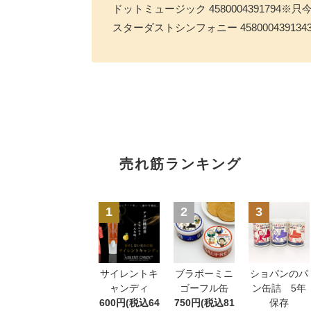
ドットミュージック 4580004391794※
スターダストシンフォニー 45800043913
売れ筋ランキング
1
2
3
サイレントキ
ブラボーミニ
ショパンのパ
ャンディ
ゴーフル缶
ン缶詰 5年
600円(税込64
750円(税込81
保存