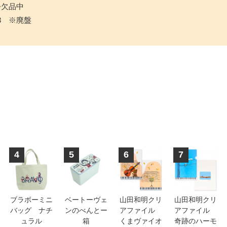
只今欠品中
43 ※廃盤
4
5
6
7
ブラボーミニ
ベートーヴェ
山田和明クリ
山田和明クリ
バッグ ナチ
ンのべんとー
アファイル
アファイル
ュラル
箱
くまヴァイオ
奇跡のハーモ