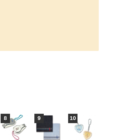
8
9
10