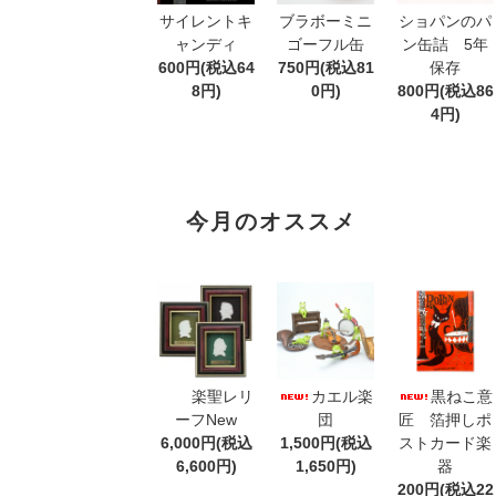
サイレントキ
ブラボーミニ
ショパンのパ
ャンディ
ゴーフル缶
ン缶詰 5年
600円(税込64
750円(税込81
保存
8円)
0円)
800円(税込86
4円)
今月のオススメ
楽聖レリ
カエル楽
黒ねこ意
ーフNew
団
匠 箔押しポ
6,000円(税込
1,500円(税込
ストカード楽
6,600円)
1,650円)
器
200円(税込22