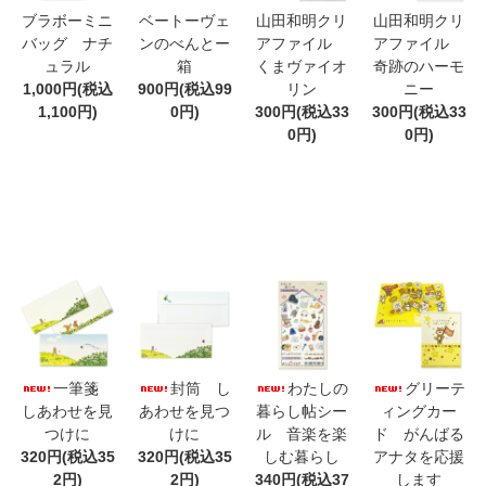
ブラボーミニ
ベートーヴェ
山田和明クリ
山田和明クリ
バッグ ナチ
ンのべんとー
アファイル
アファイル
ュラル
箱
くまヴァイオ
奇跡のハーモ
1,000円(税込
900円(税込99
リン
ニー
1,100円)
0円)
300円(税込33
300円(税込33
0円)
0円)
一筆箋
封筒 し
わたしの
グリーテ
しあわせを見
あわせを見つ
暮らし帖シー
ィングカー
つけに
けに
ル 音楽を楽
ド がんばる
320円(税込35
320円(税込35
しむ暮らし
アナタを応援
2円)
2円)
340円(税込37
します