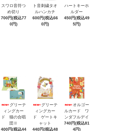
スワロ音符つ
ト音刺繍タオ
ハートキーホ
め切り
ルハンカチ
ルダー
700円(税込77
600円(税込66
450円(税込49
0円)
0円)
5円)
グリーテ
グリーテ
オルゴー
ィングカー
ィングカー
ルカード ワ
ド 猫の合唱
ド ゲートキ
ンダフルデイ
団Ⅱ
ャット
740円(税込81
400円(税込44
440円(税込48
4円)