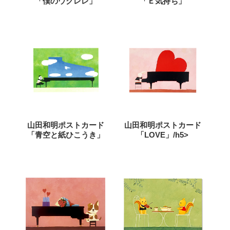
「僕のウクレレ」
「Ｅ気持ち」
山田和明ポストカード
山田和明ポストカード
「青空と紙ひこうき」
「LOVE」/h5>