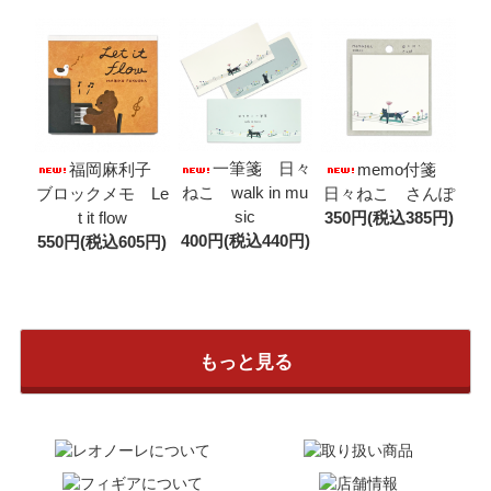
一筆箋 日々
福岡麻利子
memo付箋
ねこ walk in mu
ブロックメモ Le
日々ねこ さんぽ
sic
t it flow
350円(税込385円)
400円(税込440円)
550円(税込605円)
もっと見る