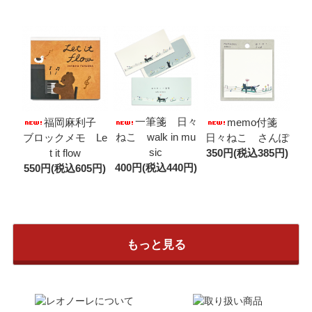
一筆箋 日々
福岡麻利子
memo付箋
ねこ walk in mu
ブロックメモ Le
日々ねこ さんぽ
sic
t it flow
350円(税込385円)
400円(税込440円)
550円(税込605円)
もっと見る