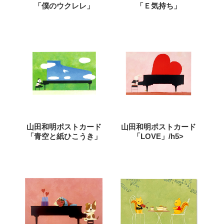
「僕のウクレレ」
「Ｅ気持ち」
山田和明ポストカード
山田和明ポストカード
「青空と紙ひこうき」
「LOVE」/h5>