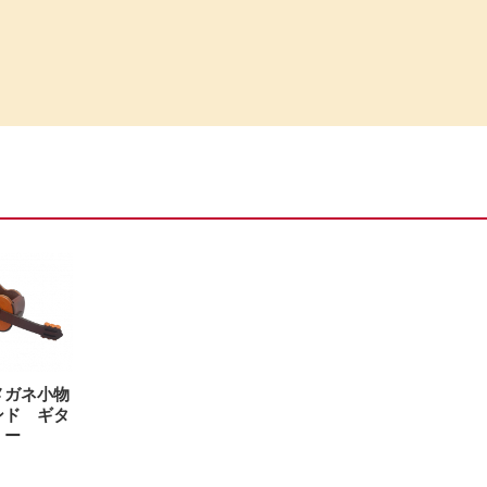
メガネ小物
ンド ギタ
ー