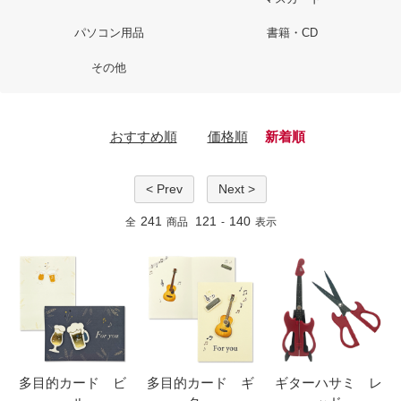
パソコン用品
書籍・CD
その他
おすすめ順
価格順
新着順
< Prev
Next >
241
121
140
全
商品
-
表示
多目的カード ビ
多目的カード ギ
ギターハサミ レ