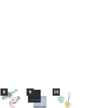
8
9
10