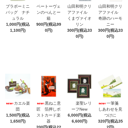
ブラボーミニ
ベートーヴェ
山田和明クリ
山田和明クリ
バッグ ナチ
ンのべんとー
アファイル
アファイル
ュラル
箱
くまヴァイオ
奇跡のハーモ
1,000円(税込
900円(税込99
リン
ニー
1,100円)
0円)
300円(税込33
300円(税込33
0円)
0円)
カエル楽
黒ねこ意
楽聖レリ
一筆箋
団
匠 箔押しポ
ーフNew
しあわせを見
1,500円(税込
ストカード楽
6,000円(税込
つけに
1,650円)
器
6,600円)
320円(税込35
200円(税込22
2円)