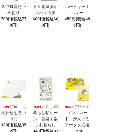
スワロ音符つ
ト音刺繍タオ
ハートキーホ
め切り
ルハンカチ
ルダー
700円(税込77
600円(税込66
450円(税込49
0円)
0円)
5円)
封筒 し
わたしの
グリーテ
あわせを見つ
暮らし帖シー
ィングカー
けに
ル 音楽を楽
ド がんばる
320円(税込35
しむ暮らし
アナタを応援
2円)
340円(税込37
します