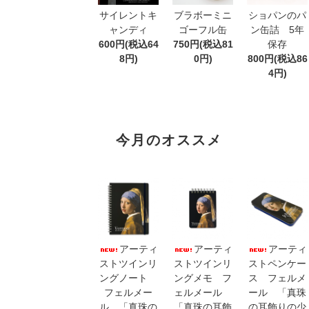
サイレントキ
ブラボーミニ
ショパンのパ
ャンディ
ゴーフル缶
ン缶詰 5年
600円(税込64
750円(税込81
保存
8円)
0円)
800円(税込86
4円)
今月のオススメ
アーティ
アーティ
アーティ
ストツインリ
ストツインリ
ストペンケー
ングノート
ングメモ フ
ス フェルメ
フェルメー
ェルメール
ール 「真珠
ル 「真珠の
「真珠の耳飾
の耳飾りの少