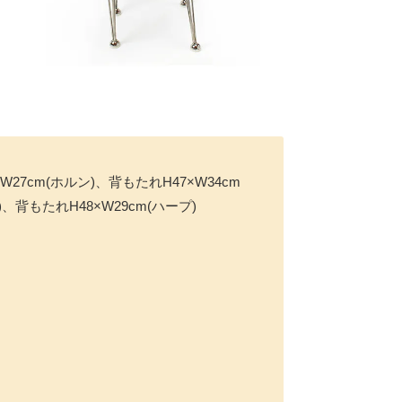
27cm(ホルン)、背もたれH47×W34cm
)、背もたれH48×W29cm(ハープ)