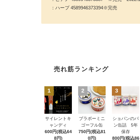
：ハープ 4589946373394※完売
売れ筋ランキング
1
2
3
サイレントキ
ブラボーミニ
ショパンのパ
ャンディ
ゴーフル缶
ン缶詰 5年
600円(税込64
750円(税込81
保存
8円)
0円)
800円(税込86