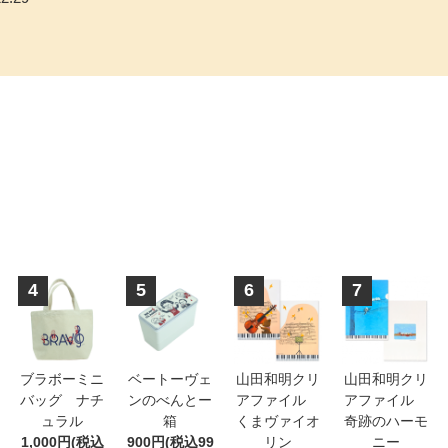
4
5
6
7
ブラボーミニ
ベートーヴェ
山田和明クリ
山田和明クリ
バッグ ナチ
ンのべんとー
アファイル
アファイル
ュラル
箱
くまヴァイオ
奇跡のハーモ
1,000円(税込
900円(税込99
リン
ニー