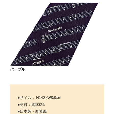
パープル
●サイズ： H142×W8.8cm
●材質：絹100%
●日本製・西陣織