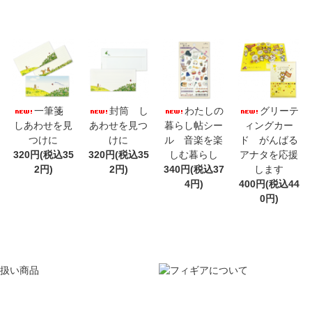
一筆箋
封筒 し
わたしの
グリーテ
しあわせを見
あわせを見つ
暮らし帖シー
ィングカー
つけに
けに
ル 音楽を楽
ド がんばる
320円(税込35
320円(税込35
しむ暮らし
アナタを応援
2円)
2円)
340円(税込37
します
4円)
400円(税込44
0円)