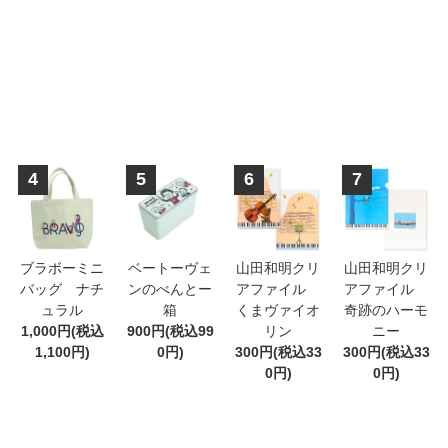
4
5
6
7
ブラボーミニ
ベートーヴェ
山田和明クリ
山田和明クリ
バッグ ナチ
ンのべんとー
アファイル
アファイル
ュラル
箱
くまヴァイオ
奇跡のハーモ
1,000円(税込
900円(税込99
リン
ニー
1,100円)
0円)
300円(税込33
300円(税込33
0円)
0円)