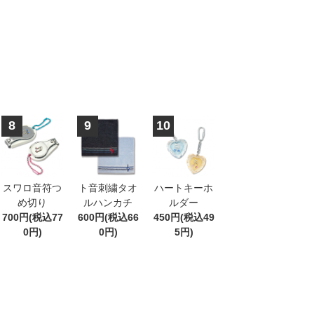
8
9
10
スワロ音符つ
ト音刺繍タオ
ハートキーホ
め切り
ルハンカチ
ルダー
700円(税込77
600円(税込66
450円(税込49
0円)
0円)
5円)