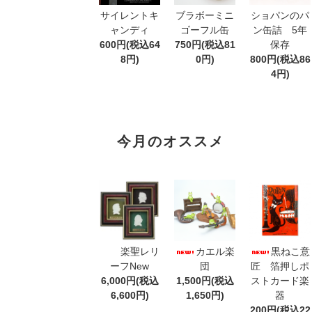
サイレントキ
ブラボーミニ
ショパンのパ
ャンディ
ゴーフル缶
ン缶詰 5年
600円(税込64
750円(税込81
保存
8円)
0円)
800円(税込86
4円)
今月のオススメ
楽聖レリ
カエル楽
黒ねこ意
ーフNew
団
匠 箔押しポ
6,000円(税込
1,500円(税込
ストカード楽
6,600円)
1,650円)
器
200円(税込22