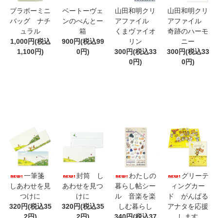
ブラボーミニ
ベートーヴェ
山田和明クリ
山田和明クリ
バッグ ナチ
ンのべんとー
アファイル
アファイル
ュラル
箱
くまヴァイオ
奇跡のハーモ
1,000円(税込
900円(税込99
リン
ニー
1,100円)
0円)
300円(税込33
300円(税込33
0円)
0円)
一筆箋
封筒 し
わたしの
グリーテ
しあわせを見
あわせを見つ
暮らし帖シー
ィングカー
つけに
けに
ル 音楽を楽
ド がんばる
320円(税込35
320円(税込35
しむ暮らし
アナタを応援
2円)
2円)
340円(税込37
します