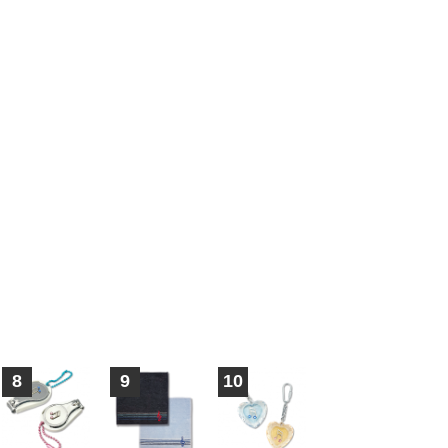
8
9
10