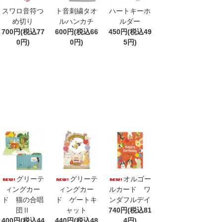
スワロ音符つ
ト音刺繍タオ
ハートキーホ
め切り
ルハンカチ
ルダー
700円(税込77
600円(税込66
450円(税込49
0円)
0円)
5円)
グリーテ
グリーテ
オルゴー
ィングカー
ィングカー
ルカード ワ
ド 猫の合唱
ド ゲートキ
ンダフルデイ
団Ⅱ
ャット
740円(税込81
400円(税込44
440円(税込48
4円)