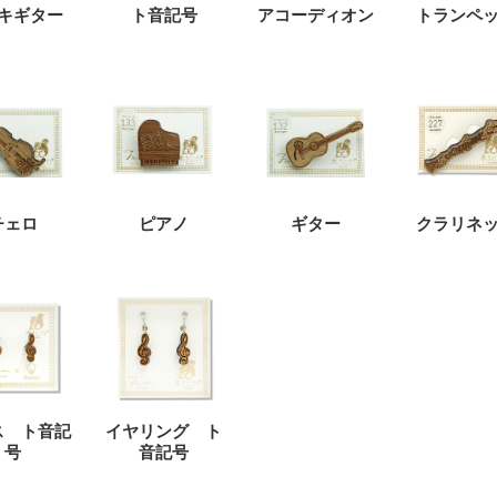
キギター
ト音記号
アコーディオン
トランペ
チェロ
ピアノ
ギター
クラリネ
ス ト音記
イヤリング ト
号
音記号