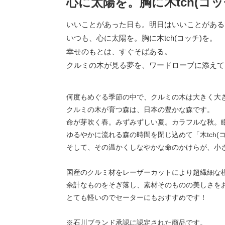
心に太陽を。胸に木tch(コッ
いいことがあった日も。明日はいいことがある
いつも、心に太陽を。胸に木tch(コッチ)を。
幸せのもとは、すぐそばある。
クルミの木が見る夢を、ワードローブに添えて
何度もめぐる季節の中で、クルミの木は大きく大
クルミの木が育つ森は、日本の豊かな森です。
命が芽吹く春。みずみずしい夏。カラフルな秋。
ゆるやかに流れる森の時間を閉じ込めて「木tch(
そして、その温かくしなやかな命のかけらが、小
国産のクルミ材をレーザーカットにより超繊細な
余計なものをそぎ落し、素材そのものの美しさを
とても軽いのでセーターにもおすすめです！
※石川ブランド承認に認定された商品です。