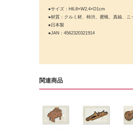
●サイズ：H6.8×W2.4×D1cm
●材質：クルミ材、柿渋、蜜蝋、真鍮、ニ
●日本製
●JAN：4562320321914
関連商品