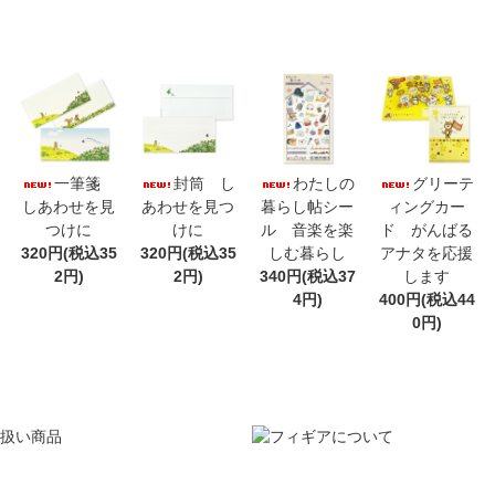
一筆箋
封筒 し
わたしの
グリーテ
しあわせを見
あわせを見つ
暮らし帖シー
ィングカー
つけに
けに
ル 音楽を楽
ド がんばる
320円(税込35
320円(税込35
しむ暮らし
アナタを応援
2円)
2円)
340円(税込37
します
4円)
400円(税込44
0円)