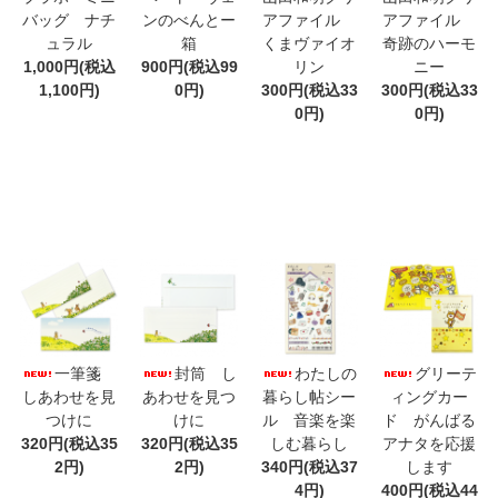
バッグ ナチ
ンのべんとー
アファイル
アファイル
ュラル
箱
くまヴァイオ
奇跡のハーモ
1,000円(税込
900円(税込99
リン
ニー
1,100円)
0円)
300円(税込33
300円(税込33
0円)
0円)
一筆箋
封筒 し
わたしの
グリーテ
しあわせを見
あわせを見つ
暮らし帖シー
ィングカー
つけに
けに
ル 音楽を楽
ド がんばる
320円(税込35
320円(税込35
しむ暮らし
アナタを応援
2円)
2円)
340円(税込37
します
4円)
400円(税込44