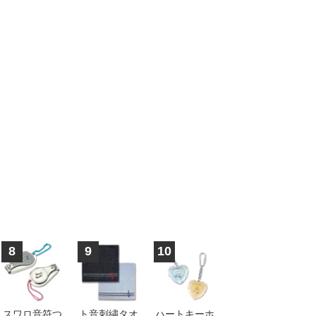
8
9
10
スワロ音符つ
ト音刺繍タオ
ハートキーホ