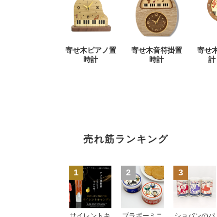
寄せ木ピアノ置
寄せ木音符掛置
寄せ
時計
時計
計
売れ筋ランキング
1
2
3
サイレントキ
ブラボーミニ
ショパンのパ