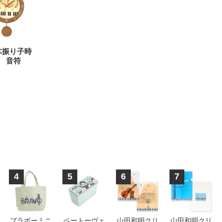
木振り子時
 音符
4
5
6
7
ブラボーミニ
ベートーヴェ
山田和明クリ
山田和明クリ