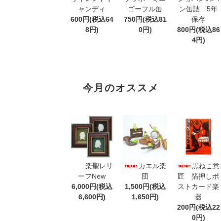
ャンディ
ゴーフル缶
ン缶詰 5年
600円(税込64
750円(税込81
保存
8円)
0円)
800円(税込86
4円)
今月のオススメ
楽聖レリ
カエル楽
黒ねこ意
ーフNew
団
匠 箔押しポ
6,000円(税込
1,500円(税込
ストカード楽
6,600円)
1,650円)
器
200円(税込22
0円)