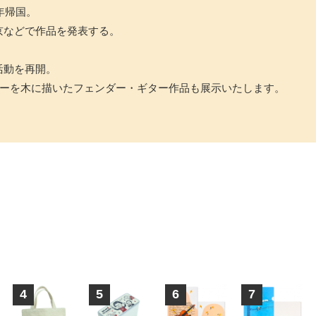
2年帰国。
東京などで作品を発表する。
活動を再開。
ーを木に描いたフェンダー・ギター作品も展示いたします。
4
5
6
7