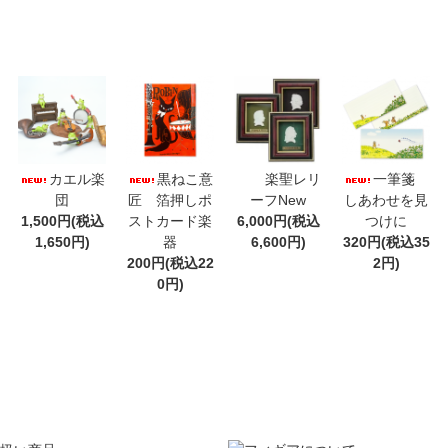
カエル楽
黒ねこ意
楽聖レリ
一筆箋
団
匠 箔押しポ
ーフNew
しあわせを見
1,500円(税込
ストカード楽
6,000円(税込
つけに
1,650円)
器
6,600円)
320円(税込35
200円(税込22
2円)
0円)