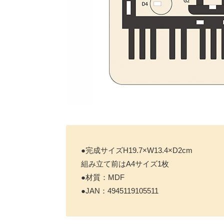
●完成サイズH19.7×W13.4×D2cm
組み立て前はA4サイズ1枚
●材質：MDF
●JAN：4945119105511