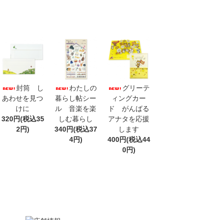
封筒 し
わたしの
グリーテ
あわせを見つ
暮らし帖シー
ィングカー
けに
ル 音楽を楽
ド がんばる
320円(税込35
しむ暮らし
アナタを応援
2円)
340円(税込37
します
4円)
400円(税込44
0円)